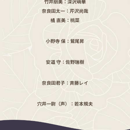
竹井朋美：深沢萌華
奈良田太一：芹沢尚哉
橘 直美：桃菜
小野寺 保：鷲尾昇
安道 守：佐野瑞樹
奈良田君子：斉藤レイ
穴井一尉（声）：若本規夫