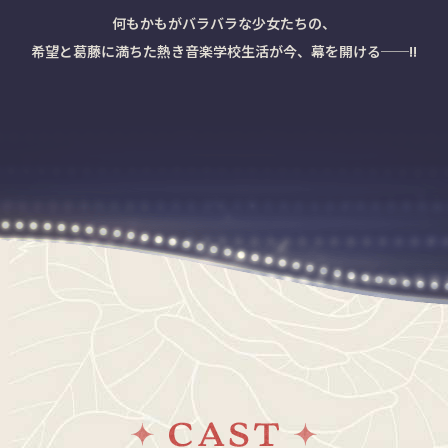
何もかもがバラバラな少女たちの、
希望と葛藤に満ちた熱き音楽学校生活が今、幕を開ける──!!