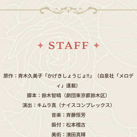
原作：斉木久美子「かげきしょうじょ!!」（白泉社「メロデ
ィ」連載）
脚本：鈴木智晴（劇団東京都鈴木区）
演出：キムラ真（ナイスコンプレックス）
音楽：斉藤恒芳
振付：松本稽古
美術：濱田真輝