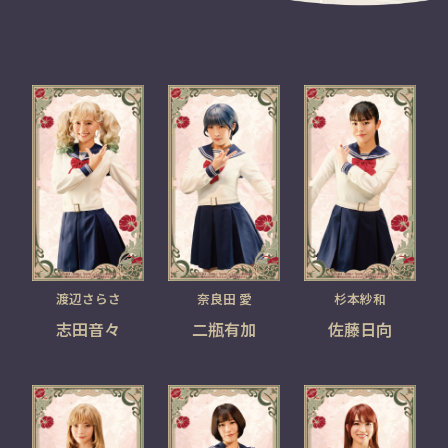
渡辺さらさ
奈良田 愛
杉本紗和
志田音々
二瓶有加
佐藤日向