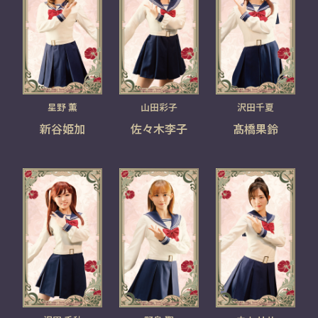
星野 薫
山田彩子
沢田千夏
新谷姫加
佐々木李子
髙橋果鈴