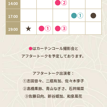
●②
14:00
●①
●
17:00
★
●①
●③
19:00
●
はカーテンコール撮影会と
アフタートークを予定しております。
アフタートーク出演者：
①志田音々、二瓶有加、佐々木李子
②髙橋果鈴、青山なぎさ、石井陽菜
③佐藤日向、新谷姫加、和泉風花