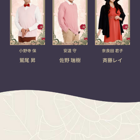
小野寺 保
安道 守
奈良田 君子
鷲尾 昇
佐野 瑞樹
斉藤レイ