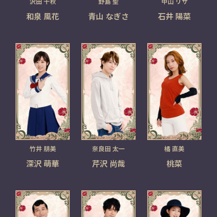
沢田 千秋
野島 聖
中山 リサ
和泉 風花
青山 なぎさ
石井 陽菜
竹井 朋美
奈良田 太一
橘 直美
深沢 萌華
芹沢 尚哉
桃菜