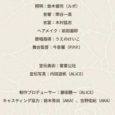
照明：鈴木健司（ルポ）
音響：関谷一真
衣裳：木村猛志
ヘアメイク：前田亜耶
歌唱指導：うえのけいこ
舞台監督：今泉馨（P.P.P.）
宣伝美術：雷雷公社
宣伝写真：内田遊帆（ALiCE）
制作プロデューサー：藤田勝一（ALiCE）
キャスティング協力：鈴木秀尚（AKA）、吉野佑紀（AKA）